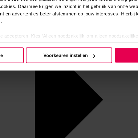
cookies. Daarmee krijgen we inzicht in het gebruik van onze we
nt en advertenties beter afstemmen op jouw interesses. Hierbi
.
te accepteren. Kies ‘Alleen noodzakelijk’ om alleen noodzakelijke
 per categorie kiezen welke cookies je accepteert. Je kunt je ke
 Meer informatie vind je in ons
cookiebeleid en onze privacyver
ke
Voorkeuren instellen