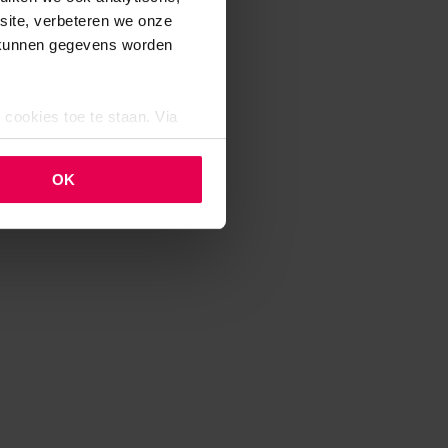
bsite, verbeteren we onze
j kunnen gegevens worden
 cookies toe te staan. Via
uze op ieder moment wijzigen
klaring.
OK