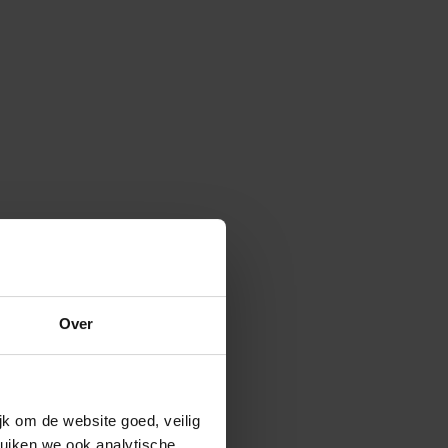
Over
k om de website goed, veilig
uiken we ook analytische,