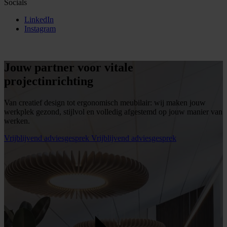
Socials
LinkedIn
Instagram
Jouw partner voor vitale
projectinrichting
Van creatief design tot ergonomisch meubilair: wij maken jouw
werkplek gezond, stijlvol en volledig afgestemd op jouw manier van
werken.
Vrijblijvend adviesgesprek
Vrijblijvend adviesgesprek