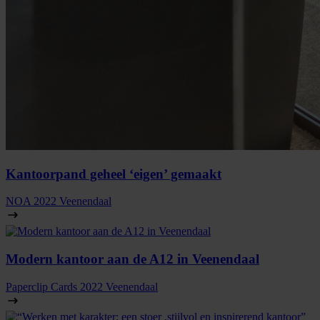
Kantoorpand geheel ‘eigen’ gemaakt
NOA
2022
Veenendaal
Modern kantoor aan de A12 in Veenendaal
Paperclip Cards
2022
Veenendaal