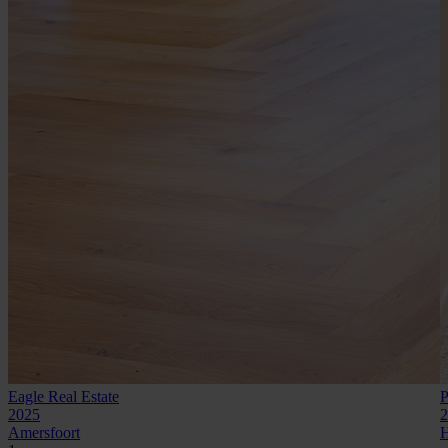
Eagle Real Estate
P
2025
2
Amersfoort
1
H