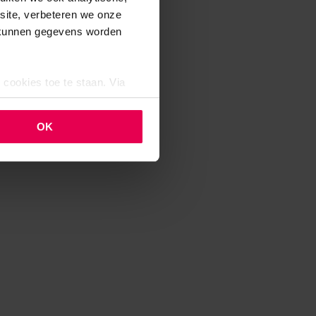
bsite, verbeteren we onze
j kunnen gegevens worden
 cookies toe te staan. Via
uze op ieder moment wijzigen
klaring.
OK