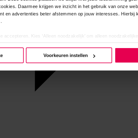
cookies. Daarmee krijgen we inzicht in het gebruik van onze we
nt en advertenties beter afstemmen op jouw interesses. Hierbi
.
te accepteren. Kies ‘Alleen noodzakelijk’ om alleen noodzakelijke
 per categorie kiezen welke cookies je accepteert. Je kunt je ke
 Meer informatie vind je in ons
cookiebeleid en onze privacyver
ke
Voorkeuren instellen