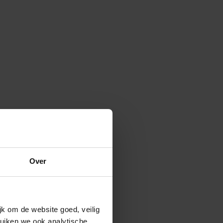
Over
k om de website goed, veilig
uiken we ook analytische,