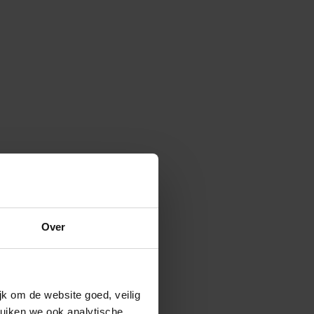
Over
k om de website goed, veilig
uiken we ook analytische,