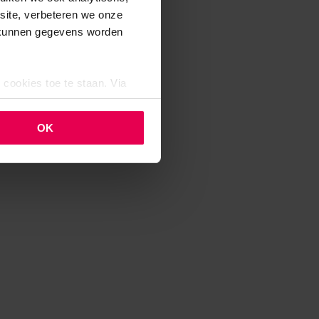
bsite, verbeteren we onze
j kunnen gegevens worden
 cookies toe te staan. Via
uze op ieder moment wijzigen
klaring.
OK