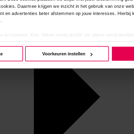
cookies. Daarmee krijgen we inzicht in het gebruik van onze we
nt en advertenties beter afstemmen op jouw interesses. Hierbi
.
te accepteren. Kies ‘Alleen noodzakelijk’ om alleen noodzakelijke
 per categorie kiezen welke cookies je accepteert. Je kunt je ke
 Meer informatie vind je in ons
cookiebeleid en onze privacyver
ke
Voorkeuren instellen