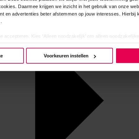
cookies. Daarmee krijgen we inzicht in het gebruik van onze we
nt en advertenties beter afstemmen op jouw interesses. Hierbi
.
te accepteren. Kies ‘Alleen noodzakelijk’ om alleen noodzakelijke
 per categorie kiezen welke cookies je accepteert. Je kunt je ke
 Meer informatie vind je in ons
cookiebeleid en onze privacyver
ke
Voorkeuren instellen