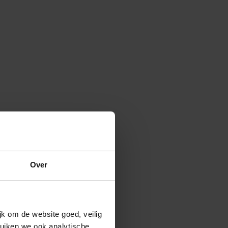
Over
k om de website goed, veilig
uiken we ook analytische,