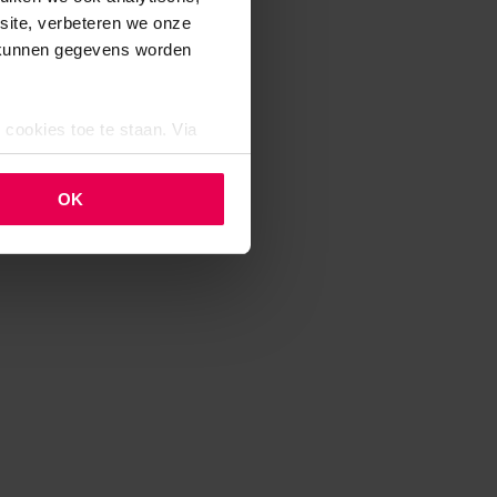
bsite, verbeteren we onze
j kunnen gegevens worden
 cookies toe te staan. Via
uze op ieder moment wijzigen
klaring.
OK