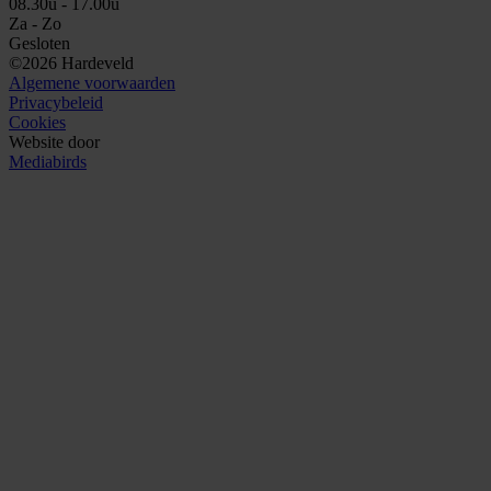
08.30u - 17.00u
Za - Zo
Gesloten
©2026 Hardeveld
Algemene voorwaarden
Privacybeleid
Cookies
Website door
Mediabirds
1
/
1