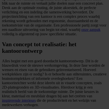
blik naar de ruimte en vertaalt jullie doelen naar een concreet plan.
Denk aan de optimale routing, de juiste akoestiek, de perfecte
verlichting en een indeling die samenwerking bevordert. De
projectinrichting van een kantoor is een complex proces waarbij
rekening wordt gehouden met ergonomie, duurzaamheid en de
toekomstvisie van de organisatie. Een professionele partij zorgt voor
een naadloze uitvoering van begin tot eind, waarbij
onze aanpak
volledig is afgestemd op jouw specifieke situatie.
Van concept tot realisatie: het
kantoorontwerp
Alles begint met een goed doordacht kantoorontwerp. Dit is de
blauwdruk voor de nieuwe werkomgeving. In deze fase worden de
wensen en eisen van de gebruikers geïnventariseerd. Hoeveel
werkplekken zijn er nodig? Is er behoefte aan stilteruimtes, creatieve
brainstormplekken of informele overleghoeken? Een
kantoorinrichter werkt deze ideeën uit in visuele concepten, zoals
2D-plattegronden en 3D-visualisaties. Hierdoor krijg je een
realistisch beeld van de toekomstige ruimte. De juiste keuzes in
kleur, materiaal en meubilair dragen bij aan het creëren van
inspirerende interieurs
die de productiviteit en het welzijn van
medewerkers verhogen.