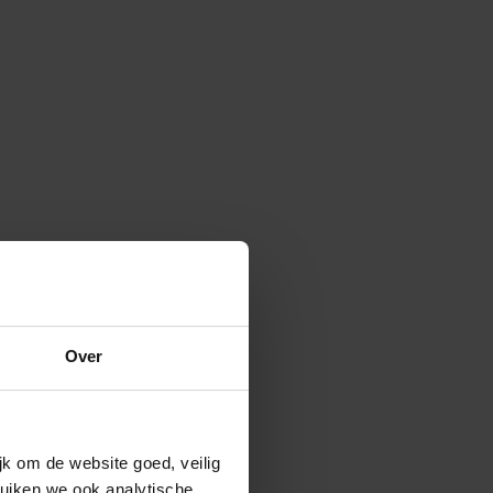
Over
k om de website goed, veilig
uiken we ook analytische,