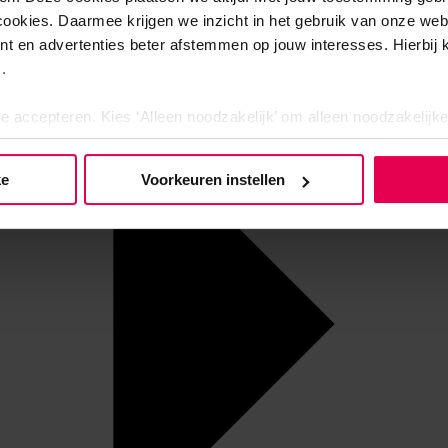
cookies. Daarmee krijgen we inzicht in het gebruik van onze we
nt en advertenties beter afstemmen op jouw interesses. Hierbi
.
te accepteren. Kies ‘Alleen noodzakelijk’ om alleen noodzakelijke
 per categorie kiezen welke cookies je accepteert. Je kunt je ke
 Meer informatie vind je in ons
cookiebeleid en onze privacyver
ke
Voorkeuren instellen