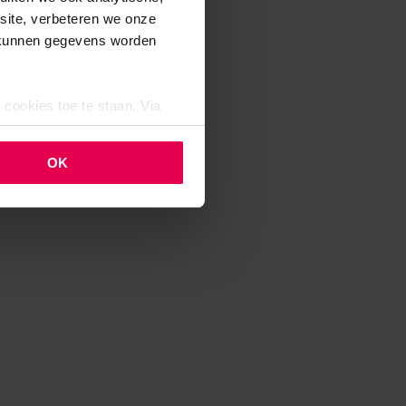
bsite, verbeteren we onze
j kunnen gegevens worden
 cookies toe te staan. Via
uze op ieder moment wijzigen
klaring.
OK