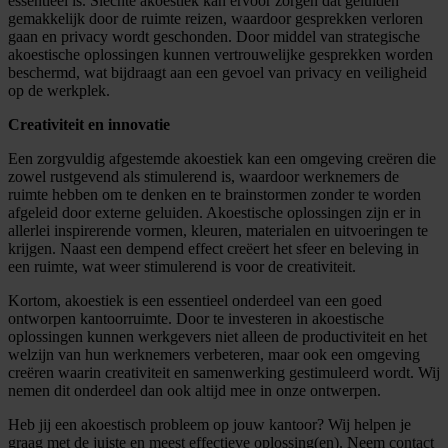
essentieel is. Slechte akoestiek kan ervoor zorgen dat geluiden
gemakkelijk door de ruimte reizen, waardoor gesprekken verloren
gaan en privacy wordt geschonden. Door middel van strategische
akoestische oplossingen kunnen vertrouwelijke gesprekken worden
beschermd, wat bijdraagt aan een gevoel van privacy en veiligheid
op de werkplek.
Creativiteit en innovatie
Een zorgvuldig afgestemde akoestiek kan een omgeving creëren die
zowel rustgevend als stimulerend is, waardoor werknemers de
ruimte hebben om te denken en te brainstormen zonder te worden
afgeleid door externe geluiden. Akoestische oplossingen zijn er in
allerlei inspirerende vormen, kleuren, materialen en uitvoeringen te
krijgen. Naast een dempend effect creëert het sfeer en beleving in
een ruimte, wat weer stimulerend is voor de creativiteit.
Kortom, akoestiek is een essentieel onderdeel van een goed
ontworpen kantoorruimte. Door te investeren in akoestische
oplossingen kunnen werkgevers niet alleen de productiviteit en het
welzijn van hun werknemers verbeteren, maar ook een omgeving
creëren waarin creativiteit en samenwerking gestimuleerd wordt. Wij
nemen dit onderdeel dan ook altijd mee in onze ontwerpen.
Heb jij een akoestisch probleem op jouw kantoor? Wij helpen je
graag met de juiste en meest effectieve oplossing(en). Neem contact